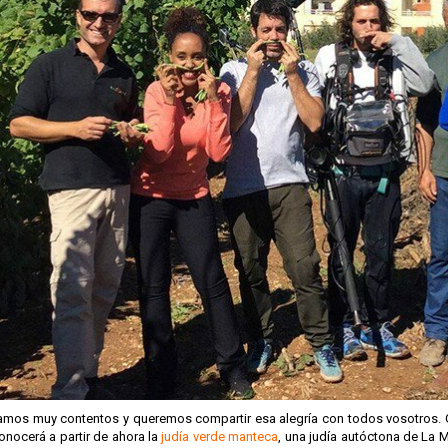
amos muy contentos y queremos compartir esa alegría con todos vosotros. G
nocerá a partir de ahora la
judía verde manteca
, una judía autóctona de La 