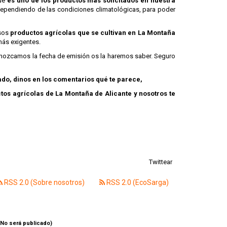
que
es uno de los productos más solicitados en nuestra
 dependiendo de las condiciones climatológicas, para poder
osos
productos agrícolas que se cultivan en La Montaña
más exigentes.
 conozcamos la fecha de emisión os la haremos saber. Seguro
do, dinos en los comentarios qué te parece,
ctos agrícolas de La Montaña de Alicante y nosotros te
Twittear
RSS 2.0 (Sobre nosotros)
RSS 2.0 (EcoSarga)
(No será publicado)