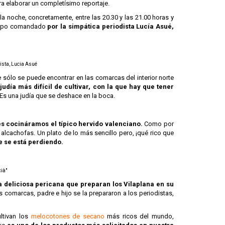
ra elaborar un completísimo reportaje.
 la noche, concretamente, entre las 20.30 y las 21.00 horas y
quipo comandado
por la simpática periodista Lucía Asué,
dista, Lucia Asué
 sólo se puede encontrar en las comarcas del interior norte
 judía más difícil de cultivar, con la que hay que tener
 Es una judía que se deshace en la boca.
les cocináramos el típico hervido valenciano.
Como por
las alcachofas. Un plato de lo más sencillo pero, ¡qué rico que
e se está perdiendo.
cià"
 deliciosa pericana que preparan los Vilaplana en su
as comarcas, padre e hijo se la prepararon a los periodistas,
ultivan los
melocotones de secano
más ricos del mundo,