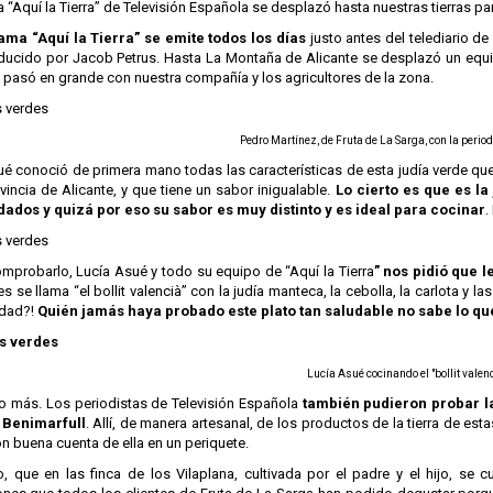
“Aquí la Tierra” de Televisión Española se desplazó hasta nuestras tierras pa
ama “Aquí la Tierra” se emite todos los días
justo antes del telediario de
ducido por Jacob Petrus. Hasta La Montaña de Alicante se desplazó un e
 pasó en grande con nuestra compañía y los agricultores de la zona.
Pedro Martínez, de Fruta de La Sarga, con la perio
é conoció de primera mano todas las características de esta judía verde que
vincia de Alicante, y que tiene un sabor inigualable.
Lo cierto es que es la
ados y quizá por eso su sabor es muy distinto y es ideal para cocinar
.
omprobarlo, Lucía Asué y todo su equipo de “Aquí la Tierra
” nos pidió que 
es se llama “el bollit valencià” con la judía manteca, la cebolla, la carlota y 
rdad?!
Quién jamás haya probado este plato tan saludable no sabe lo qu
Lucía Asué cocinando el "bollit valen
o más. Los periodistas de Televisión Española
también pudieron probar la
 Benimarfull
. Allí, de manera artesanal, de los productos de la tierra de est
n buena cuenta de ella en un periquete.
o, que en las finca de los Vilaplana, cultivada por el padre y el hijo, se c