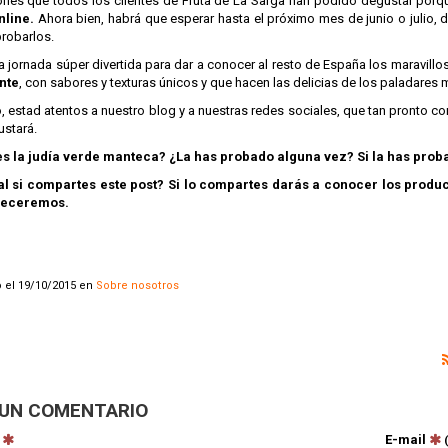
nes que todos los clientes de Fruta de La Sarga han podido degustar por
nline.
Ahora bien, habrá que esperar hasta el próximo mes de junio o julio,
probarlos.
na jornada súper divertida para dar a conocer al resto de España los maravill
nte
, con sabores y texturas únicos y que hacen las delicias de los paladares 
o, estad atentos a nuestro blog y a nuestras redes sociales, que tan pronto
ustará.
 la judía verde manteca? ¿La has probado alguna vez? Si la has proba
al si compartes este post? Si lo compartes darás a conocer los produ
deceremos.
 el 19/10/2015 en
Sobre nosotros
 UN COMENTARIO
e
E-mail